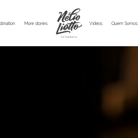
tination
More stories
Vídeos
Quem Somos