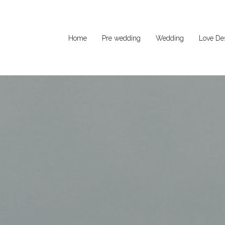
Home
Pre wedding
Wedding
Love Des