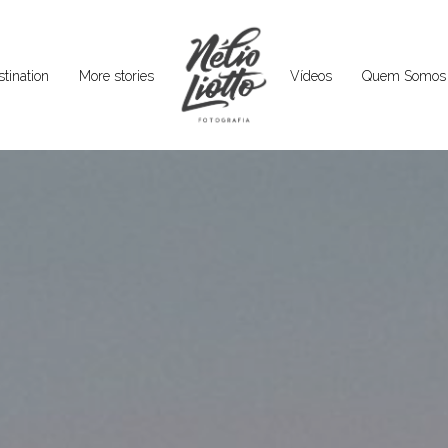
tination
More stories
Vídeos
Quem Somos