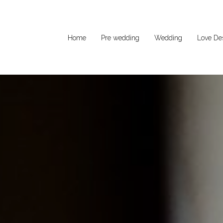
Home
Pre wedding
Wedding
Love Des