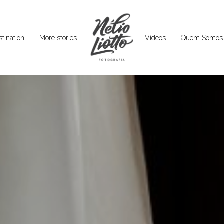
tination
More stories
Vídeos
Quem Somos